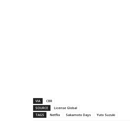
VIA
CBR
SOURCE
License Global
TAGS
Netflix
Sakamoto Days
Yuto Suzuki