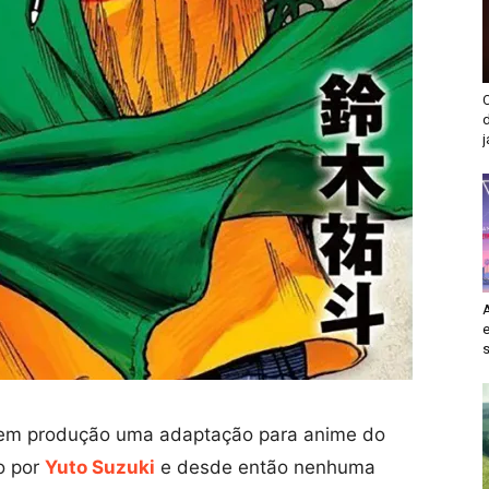
d
j
e
s
 em produção uma adaptação para anime do
do por
Yuto Suzuki
e desde então nenhuma