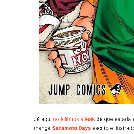
Já aqui
noticiámos a leak
de que estaria
mangá
Sakamoto Days
escrito e ilustra