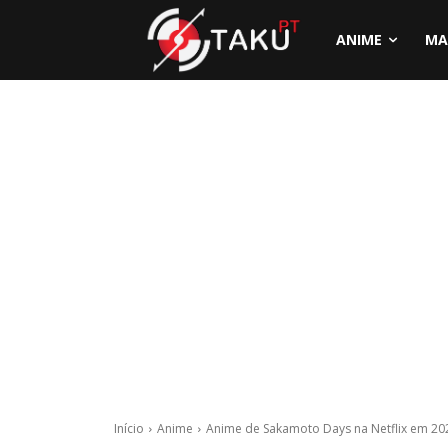
ANIME
MA
Início
Anime
Anime de Sakamoto Days na Netflix em 20