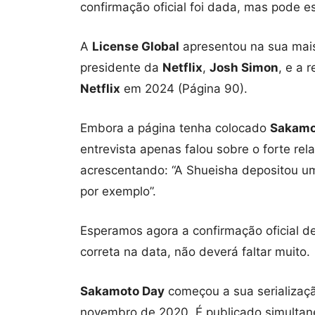
confirmação oficial foi dada, mas pode es
A
License Global
apresentou na sua mais
presidente da
Netflix
,
Josh Simon
, e a 
Netflix
em 2024 (Página 90).
Embora a página tenha colocado
Sakamo
entrevista apenas falou sobre o forte re
acrescentando: “A Shueisha depositou um
por exemplo”.
Esperamos agora a confirmação oficial d
correta na data, não deverá faltar muito.
Sakamoto Day
começou a sua serializa
novembro de 2020. É publicado simultan