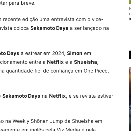
tar para breve.
F
r
 recente edição uma entrevista com o vice-
i
revista coloca
Sakamoto Days
a ser lançado na
to Days
a estrear em 2024,
Simon
em
lacionamento entre a
Netflix
e a
Shueisha
,
a quantidade fiel de confiança em One Piece,
e
Sakamoto Days
na
Netflix
, e se revista estiver
ção na Weekly Shōnen Jump da Shueisha em
eamente em inglês pela Viz Media e pela