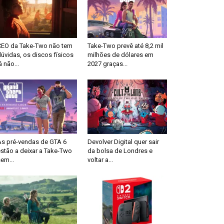
CEO da Take-Two não tem
Take-Two prevê até 8,2 mil
úvidas, os discos físicos
milhões de dólares em
á não...
2027 graças...
As pré-vendas de GTA 6
Devolver Digital quer sair
stão a deixar a Take-Two
da bolsa de Londres e
em...
voltar a...