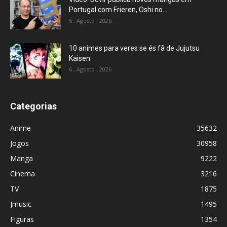
Portugal com Frieren, Oshi no...
6 , Agosto , 2026
10 animes para veres se és fã de Jujutsu
Kaisen
6 , Agosto , 2026
Categorias
Anime
35632
Jogos
30958
Manga
9222
Cinema
3216
TV
1875
Jmusic
1495
Figuras
1354