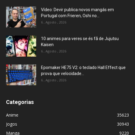
Vídeo: Devir publica novos mangás em
Portugal com Frieren, Oshi no...
6 , Agosto , 2026
10 animes para veres se és fã de Jujutsu
Kaisen
6 , Agosto , 2026
Epomaker HE75 V2: o teclado Hall Effect que
prova que velocidade...
6 , Agosto , 2026
Categorias
Anime
35623
Jogos
30943
Manga
9220