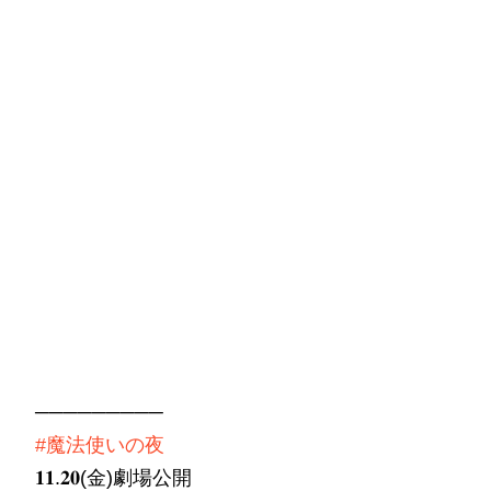
─────────
#魔法使いの夜
𝟏𝟏.𝟐𝟎(金)劇場公開