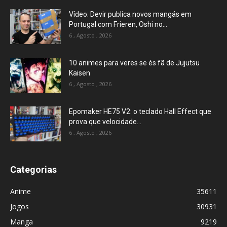
Vídeo: Devir publica novos mangás em
Portugal com Frieren, Oshi no...
6 , Agosto , 2026
10 animes para veres se és fã de Jujutsu
Kaisen
6 , Agosto , 2026
Epomaker HE75 V2: o teclado Hall Effect que
prova que velocidade...
6 , Agosto , 2026
Categorias
Anime
35611
Jogos
30931
Manga
9219