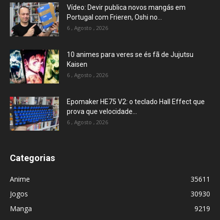
Vídeo: Devir publica novos mangás em
Portugal com Frieren, Oshi no...
6 , Agosto , 2026
10 animes para veres se és fã de Jujutsu
Kaisen
6 , Agosto , 2026
Epomaker HE75 V2: o teclado Hall Effect que
prova que velocidade...
6 , Agosto , 2026
Categorias
Anime
35611
Jogos
30930
Manga
9219