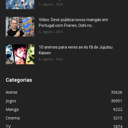
7 , Agosto , 2026
Vídeo: Devir publica novos mangás em
Portugal com Frieren, Oshi no...
6 , Agosto , 2026
10 animes para veres se és fã de Jujutsu
Kaisen
6 , Agosto , 2026
Categorias
Anime
35626
Jogos
30951
Manga
9222
Cinema
3215
TV
1874