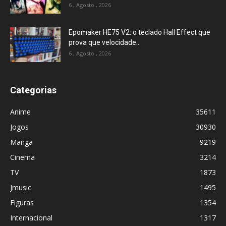
6 , Agosto , 2026
Epomaker HE75 V2: o teclado Hall Effect que
prova que velocidade...
6 , Agosto , 2026
Categorias
Anime
35611
Jogos
30930
Manga
9219
Cinema
3214
TV
1873
Jmusic
1495
Figuras
1354
Internacional
1317