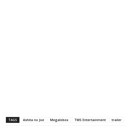
TAGS
Ashita no Joe
Megalobox
TMS Entertainment
trailer