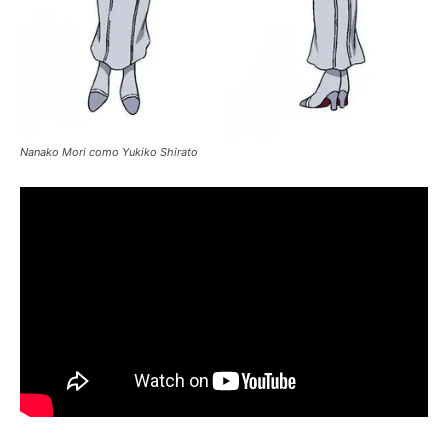
Nanako Mori como Yukiko Shirato