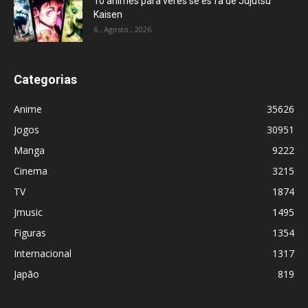
10 animes para veres se és fã de Jujutsu
Kaisen
6 , Agosto , 2026
Categorias
Anime
35626
Jogos
30951
Manga
9222
Cinema
3215
TV
1874
Jmusic
1495
Figuras
1354
Internacional
1317
Japão
819