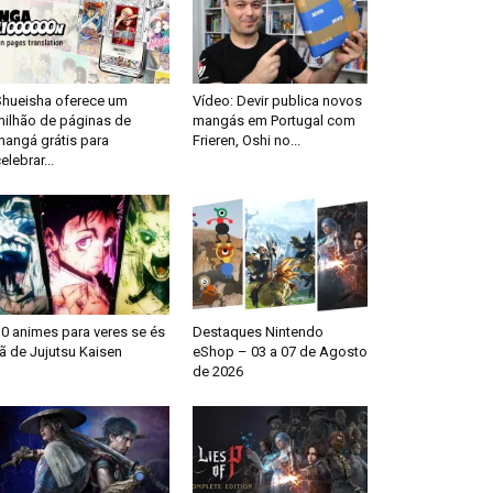
Shueisha oferece um
Vídeo: Devir publica novos
milhão de páginas de
mangás em Portugal com
mangá grátis para
Frieren, Oshi no...
elebrar...
0 animes para veres se és
Destaques Nintendo
ã de Jujutsu Kaisen
eShop – 03 a 07 de Agosto
de 2026