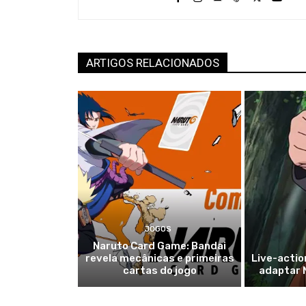
ARTIGOS RELACIONADOS
JOGOS
Naruto Card Game: Bandai
revela mecânicas e primeiras
Live-actio
cartas do jogo
adaptar 