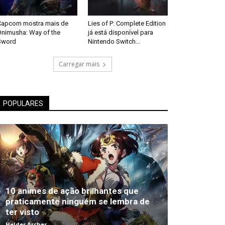
Capcom mostra mais de
Lies of P: Complete Edition
Onimusha: Way of the
já está disponível para
Sword
Nintendo Switch...
Carregar mais
POPULARES
10 animes de ação brilhantes que
praticamente ninguém se lembra de
ter visto
Helder Archer
-
5 , Agosto , 2026