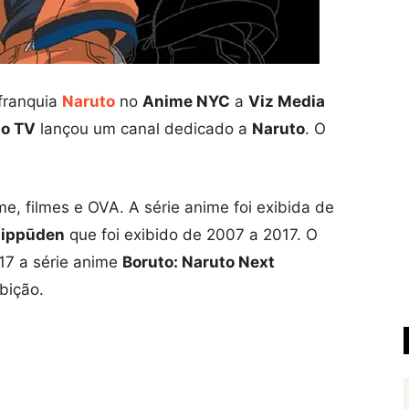
franquia
Naruto
no
Anime NYC
a
Viz Media
to TV
lançou um canal dedicado a
Naruto
. O
ime, filmes e OVA. A série anime foi exibida de
hippūden
que foi exibido de 2007 a 2017. O
017 a série anime
Boruto: Naruto Next
bição.