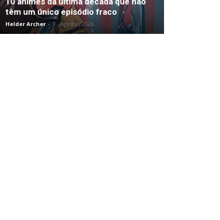
10 animes da última década que não
têm um único episódio fraco
Helder Archer
-
3 , Agosto , 2026