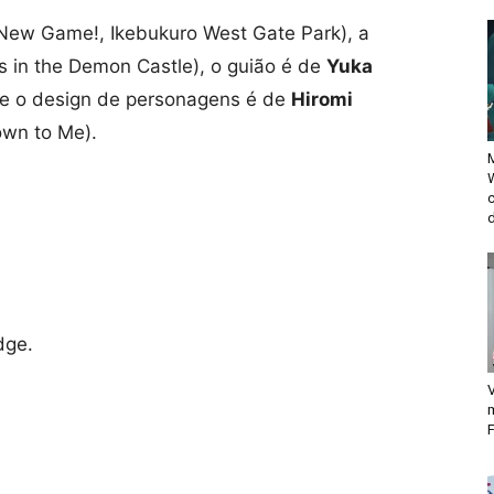
New Game!, Ikebukuro West Gate Park), a
s in the Demon Castle), o guião é de
Yuka
 e o design de personagens é de
Hiromi
wn to Me).
M
d
dge.
V
F