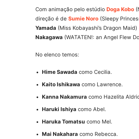
Com animação pelo estúdio
Doga Kobo
(
direção é de
Sumie Noro
(Sleepy Princes
Yamada
(Miss Kobayashi’s Dragon Maid)
Nakagawa
(WATATEN!: an Angel Flew Do
No elenco temos:
Hime Sawada
como Cecilia.
Kaito Ishikawa
como Lawrence.
Kanna Nakamura
como Hazelita Aldri
Haruki Ishiya
como Abel.
Haruka Tomatsu
como Mel.
Mai Nakahara
como Rebecca.