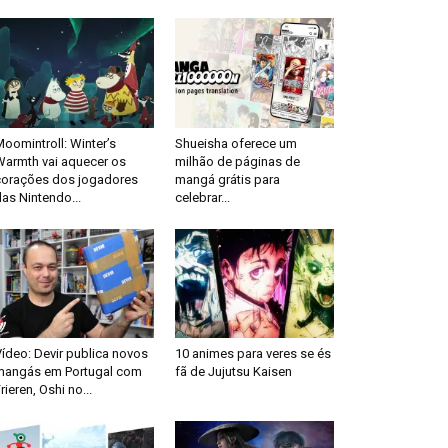
oomintroll: Winter’s
Shueisha oferece um
Warmth vai aquecer os
milhão de páginas de
corações dos jogadores
mangá grátis para
as Nintendo...
celebrar...
ídeo: Devir publica novos
10 animes para veres se és
mangás em Portugal com
fã de Jujutsu Kaisen
rieren, Oshi no...