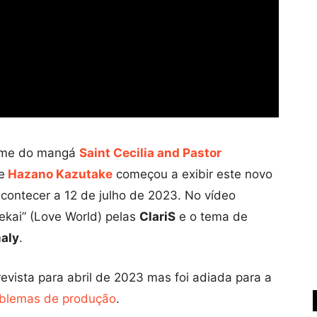
anime do mangá
Saint Cecilia and Pastor
e
Hazano Kazutake
começou a exibir este novo
 acontecer a 12 de julho de 2023. No vídeo
ekai” (Love World) pelas
ClariS
e o tema de
aly
.
prevista para abril de 2023 mas foi adiada para a
blemas de produção
.