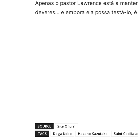
Apenas o pastor Lawrence está a manter 
deveres… e embora ela possa testá-lo, é
SOURCE
Site Oficial
TAGS
Doga Kobo
Hazano Kazutake
Saint Cecilia