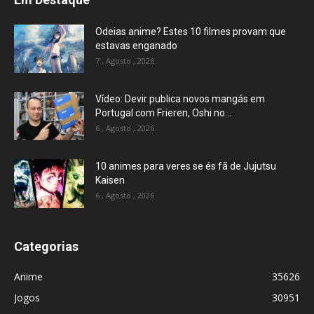
Odeias anime? Estes 10 filmes provam que
estavas enganado
7 , Agosto , 2026
Vídeo: Devir publica novos mangás em
Portugal com Frieren, Oshi no...
6 , Agosto , 2026
10 animes para veres se és fã de Jujutsu
Kaisen
6 , Agosto , 2026
Categorias
Anime
35626
Jogos
30951