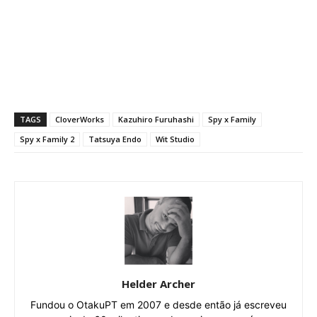
TAGS
CloverWorks
Kazuhiro Furuhashi
Spy x Family
Spy x Family 2
Tatsuya Endo
Wit Studio
Helder Archer
Fundou o OtakuPT em 2007 e desde então já escreveu