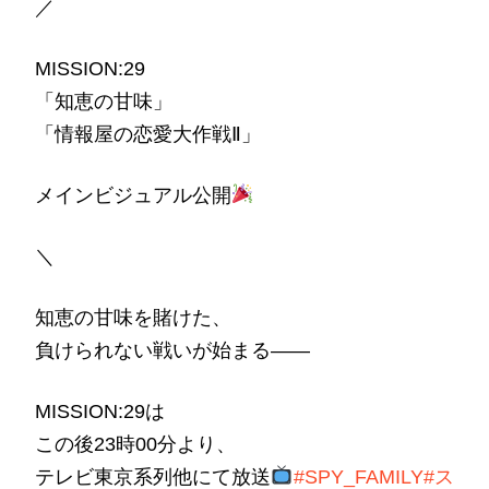
／
MISSION:29
「知恵の甘味」
「情報屋の恋愛大作戦Ⅱ」
メインビジュアル公開
＼
知恵の甘味を賭けた、
負けられない戦いが始まる――
MISSION:29は
この後23時00分より、
テレビ東京系列他にて放送
#SPY_FAMILY
#ス