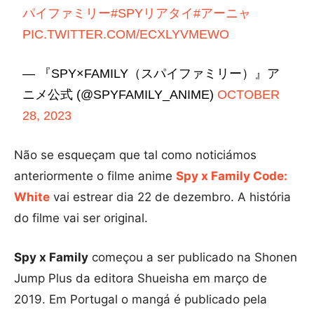
パイファミリー
#SPYリアタイ
#アーニャ
PIC.TWITTER.COM/ECXLYVMEWO
— 『SPY×FAMILY（スパイファミリー）』ア
ニメ公式 (@SPYFAMILY_ANIME)
OCTOBER
28, 2023
Não se esqueçam que tal como noticiámos
anteriormente o filme anime
Spy x Family Code:
White
vai estrear dia 22 de dezembro. A história
do filme vai ser original.
Spy x Family
começou a ser publicado na Shonen
Jump Plus da editora Shueisha em março de
2019. Em Portugal o mangá é publicado pela