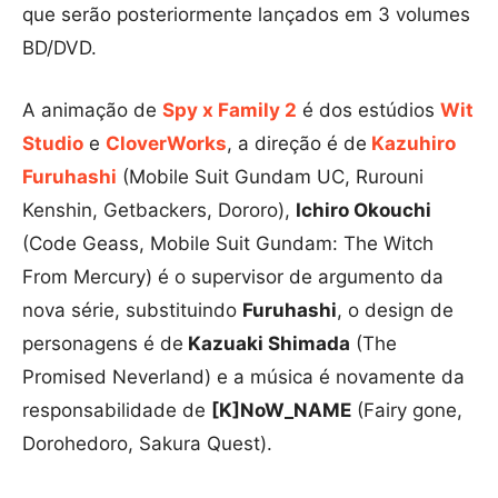
que serão posteriormente lançados em 3 volumes
BD/DVD.
A animação de
Spy x Family 2
é dos estúdios
Wit
Studio
e
CloverWorks
, a direção é de
Kazuhiro
Furuhashi
(Mobile Suit Gundam UC, Rurouni
Kenshin, Getbackers, Dororo),
Ichiro Okouchi
(Code Geass, Mobile Suit Gundam: The Witch
From Mercury) é o supervisor de argumento da
nova série, substituindo
Furuhashi
, o design de
personagens é de
Kazuaki Shimada
(The
Promised Neverland) e a música é novamente da
responsabilidade de
[K]NoW_NAME
(Fairy gone,
Dorohedoro, Sakura Quest).