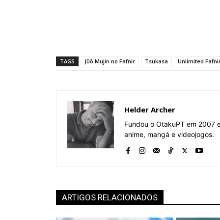
TAGS
Jūō Mujin no Fafnir
Tsukasa
Unlimited Fafni
Helder Archer
Fundou o OtakuPT em 2007 e 
anime, mangá e videojogos.
ARTIGOS RELACIONADOS