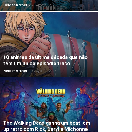
Helder Archer
-
4 , Agosto , 2026
10 animes da última década que não
têm um único episódio fraco
Helder Archer
-
3 , Agosto , 2026
The Walking Dead ganha um beat ‘em
up retro com Rick, Daryl e Michonne