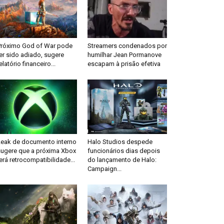
Próximo God of War pode
Streamers condenados por
er sido adiado, sugere
humilhar Jean Pormanove
elatório financeiro...
escapam à prisão efetiva
Leak de documento interno
Halo Studios despede
sugere que a próxima Xbox
funcionários dias depois
erá retrocompatibilidade...
do lançamento de Halo:
Campaign...