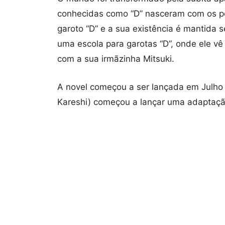
conhecidas como
“D”
nasceram com os
p
garoto
“D
” e a sua existência é mantida
s
uma escola para garotas
“D”
,
onde ele
vê
com
a
sua irmãzinha
Mitsuki
.
A novel começou a ser lançada em Julh
Kareshi) começou a lançar uma adaptaç