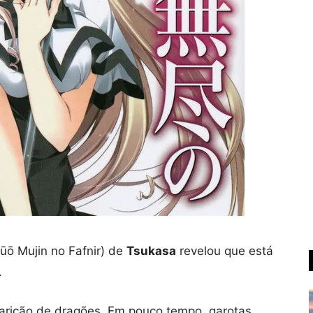
ūō Mujin no Fafnir) de
Tsukasa
revelou que está
.
arição
de
dragões.
Em pouco tempo
, garotas