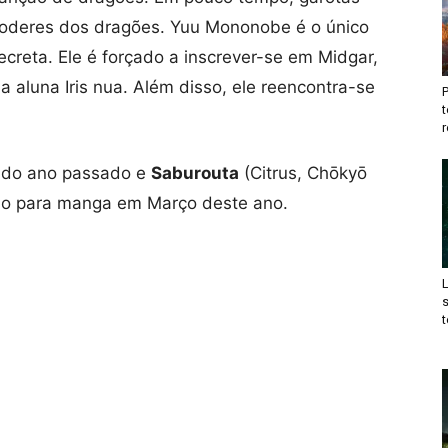
oderes
dos dragões
.
Yuu
Mononobe
é
o único
ecreta
.
Ele é forçado a
inscrever-se em
Midgar
,
a aluna
Iris
nua.
Além disso, ele
reencontra-se
t
r
o do ano passado e
Saburouta
(Citrus, Chōkyō
ão para manga em Março deste ano.
t