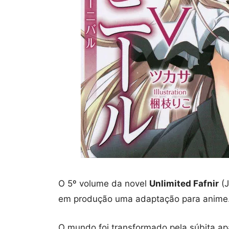
O 5º volume da novel
Unlimited Fafnir
(J
em produção uma adaptação para anime
O mundo
foi transformado pela
súbita ap