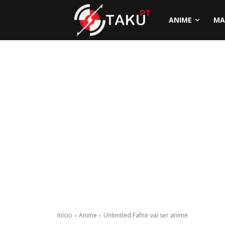
ANIME
MA
Início
Anime
Unlimited Fafnir vai ser anime