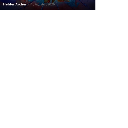
Helder Archer
-
4 , Agosto , 2026