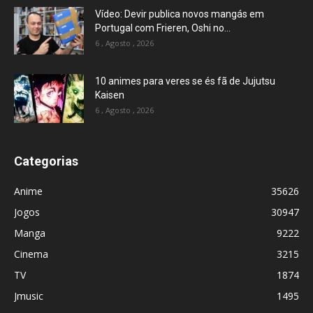
Vídeo: Devir publica novos mangás em
Portugal com Frieren, Oshi no...
6 , Agosto , 2026
10 animes para veres se és fã de Jujutsu
Kaisen
6 , Agosto , 2026
Categorias
Anime
35626
Jogos
30947
Manga
9222
Cinema
3215
TV
1874
Jmusic
1495