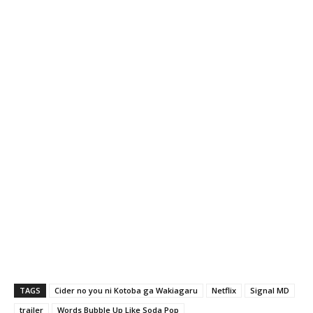
TAGS
Cider no you ni Kotoba ga Wakiagaru
Netflix
Signal MD
trailer
Words Bubble Up Like Soda Pop