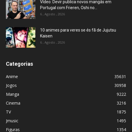
Vídeo: Devir publica novos mangás em
Portugal com Frieren, Oshi no...
6 , Agosto , 2026
10 animes para veres se és fã de Jujutsu
Kaisen
6 , Agosto , 2026
Categorias
Anime
35631
Jogos
30958
Manga
9222
Cinema
3216
TV
1875
Jmusic
1495
Figuras
1354