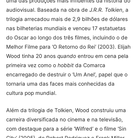
uma das produções mais influentes da história do
audiovisual. Baseada na obra de
J.R.R. Tolkien
, a
trilogia arrecadou mais de 2,9 bilhões de dólares
nas bilheterias mundiais e venceu 17 estatuetas
do Oscar ao longo dos três filmes, incluindo o de
Melhor Filme para ‘O Retorno do Rei’ (2003). Elijah
Wood tinha 20 anos
quando
entrou em cena pela
primeira vez como o
hobbit
da Comarca
encarregado de destruir o ‘Um Anel’
,
papel que o
tornaria uma das faces mais conhecidas da
cultura pop mundial.
Além da trilogia de Tolkien, Wood construiu uma
carreira diversificada no cinema e na televisão,
com destaque para a série ‘Wilfred’ e o filme ‘Sin
City’ (2005), de Robert Rodriguez e Frank Miller.