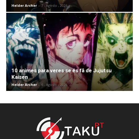
Helder Archer
-
7 , Agosto , 2026
10 animes para veres se és fã de Jujutsu
Kaisen
Helder Archer
-
6 , Agosto , 2026