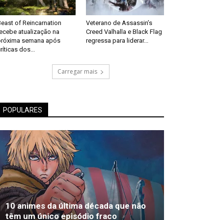
east of Reincarnation
Veterano de Assassin’s
recebe atualização na
Creed Valhalla e Black Flag
próxima semana após
regressa para liderar...
ríticas dos...
Carregar mais
POPULARES
10 animes da última década que não
têm um único episódio fraco