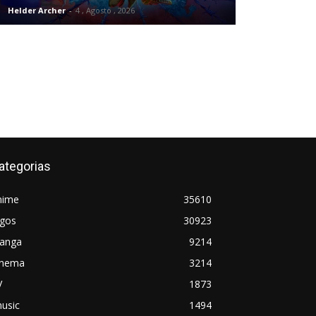
Helder Archer
-
4 , Agosto , 2026
ategorias
nime
35610
ogos
30923
anga
9214
inema
3214
V
1873
usic
1494