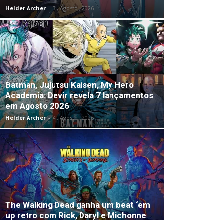
Helder Archer
-
3 , Agosto , 2026
Batman, Jujutsu Kaisen, My Hero
Academia: Devir revela 7 lançamentos
em Agosto 2026
Helder Archer
-
4 , Agosto , 2026
The Walking Dead ganha um beat ‘em
up retro com Rick, Daryl e Michonne