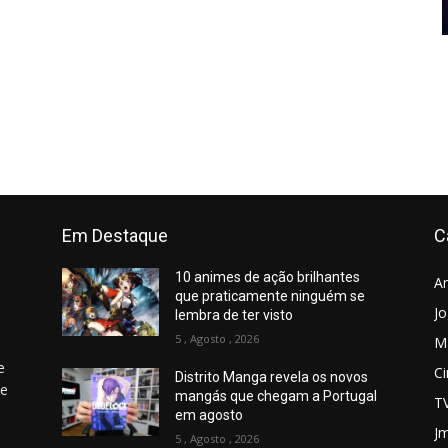
Em Destaque
C
10 animes de ação brilhantes
A
que praticamente ninguém se
J
lembra de ter visto
5 , Agosto , 2026
M
e
C
Distrito Manga revela os novos
 e
mangás que chegam a Portugal
T
em agosto
Jm
5 , Agosto , 2026