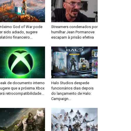
Próximo God of War pode
Streamers condenados por
er sido adiado, sugere
humilhar Jean Pormanove
elatório financeiro...
escapam à prisão efetiva
Leak de documento interno
Halo Studios despede
sugere que a próxima Xbox
funcionários dias depois
erá retrocompatibilidade...
do lançamento de Halo:
Campaign...