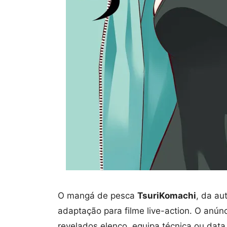
O mangá de pesca
TsuriKomachi
, da au
adaptação para filme live-action. O anún
revelados elenco, equipa técnica ou data 