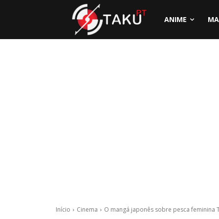
ANIME
MA
Início
Cinema
O mangá japonês sobre pesca feminina Ts