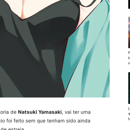
t
r
toria de
Natsuki Yamasaki
, vai ter uma
t
cio foi feito sem que tenham sido ainda
de estreia.