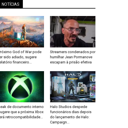
NOTÍCIAS
Próximo God of War pode
Streamers condenados por
er sido adiado, sugere
humilhar Jean Pormanove
elatório financeiro...
escapam à prisão efetiva
Leak de documento interno
Halo Studios despede
sugere que a próxima Xbox
funcionários dias depois
erá retrocompatibilidade...
do lançamento de Halo:
Campaign...