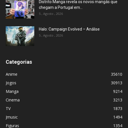
Distrito Manga revela os novos mangás que
chegam a Portugal em...
5 , Agosto , 2026
Halo: Campaign Evolved – Análise
5 , Agosto , 2026
Categorias
Anime
35610
Jogos
30913
Manga
9214
Cinema
3213
TV
1873
Jmusic
1494
Figuras
1354