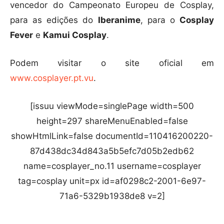
vencedor do Campeonato Europeu de Cosplay,
para as edições do
Iberanime
, para o
Cosplay
Fever
e
Kamui Cosplay
.
Podem visitar o site oficial em
www.cosplayer.pt.vu
.
[issuu viewMode=singlePage width=500
height=297 shareMenuEnabled=false
showHtmlLink=false documentId=110416200220-
87d438dc34d843a5b5efc7d05b2edb62
name=cosplayer_no.11 username=cosplayer
tag=cosplay unit=px id=af0298c2-2001-6e97-
71a6-5329b1938de8 v=2]