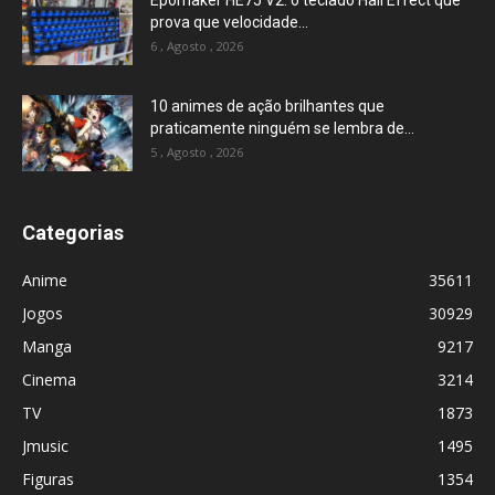
Epomaker HE75 V2: o teclado Hall Effect que
prova que velocidade...
6 , Agosto , 2026
10 animes de ação brilhantes que
praticamente ninguém se lembra de...
5 , Agosto , 2026
Categorias
Anime
35611
Jogos
30929
Manga
9217
Cinema
3214
TV
1873
Jmusic
1495
Figuras
1354