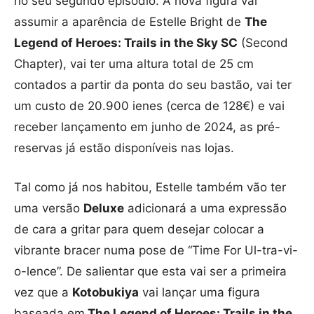
no seu segundo episódio. A nova figura vai
assumir a aparência de Estelle Bright de
The
Legend of Heroes: Trails in the Sky SC
(Second
Chapter), vai ter uma altura total de 25 cm
contados a partir da ponta do seu bastão, vai ter
um custo de 20.900 ienes (cerca de 128€) e vai
receber lançamento em junho de 2024, as pré-
reservas já estão disponíveis nas lojas.
Tal como já nos habitou, Estelle também vão ter
uma versão
Deluxe
adicionará a uma expressão
de cara a gritar para quem desejar colocar a
vibrante bracer numa pose de “Time For Ul-tra-vi-
o-lence”. De salientar que esta vai ser a primeira
vez que a
Kotobukiya
vai lançar uma figura
baseada em
The Legend of Heroes: Trails in the