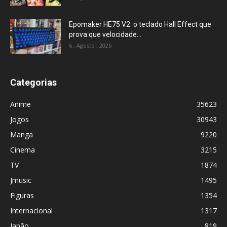
Epomaker HE75 V2: o teclado Hall Effect que
prova que velocidade...
6 , Agosto , 2026
Categorias
Anime
35623
Jogos
30943
Manga
9220
Cinema
3215
TV
1874
Jmusic
1495
Figuras
1354
Internacional
1317
Japão
819