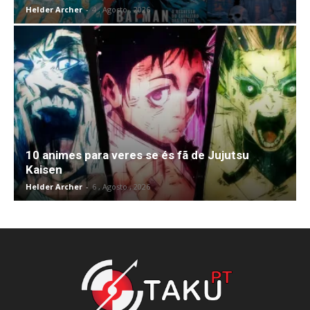
Helder Archer
-
4 , Agosto , 2026
10 animes para veres se és fã de Jujutsu
Kaisen
Helder Archer
-
6 , Agosto , 2026