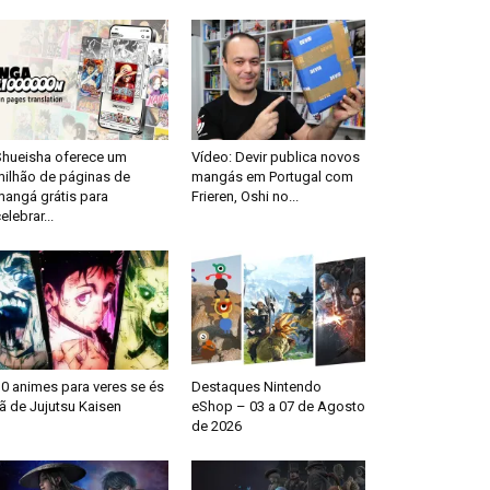
Shueisha oferece um
Vídeo: Devir publica novos
milhão de páginas de
mangás em Portugal com
mangá grátis para
Frieren, Oshi no...
elebrar...
0 animes para veres se és
Destaques Nintendo
ã de Jujutsu Kaisen
eShop – 03 a 07 de Agosto
de 2026