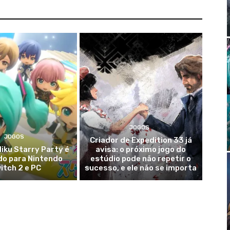
JOGOS
JOGOS
Criador de Expedition 33 já
iku Starry Party é
avisa: o próximo jogo do
do para Nintendo
estúdio pode não repetir o
itch 2 e PC
sucesso, e ele não se importa