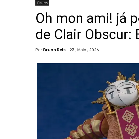
Figuras
Oh mon ami! já p
de Clair Obscur:
Por
Bruno Reis
23 , Maio , 2026