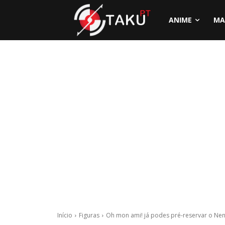
ANIME
MA
Início
Figuras
Oh mon ami! já podes pré-reservar o Nend