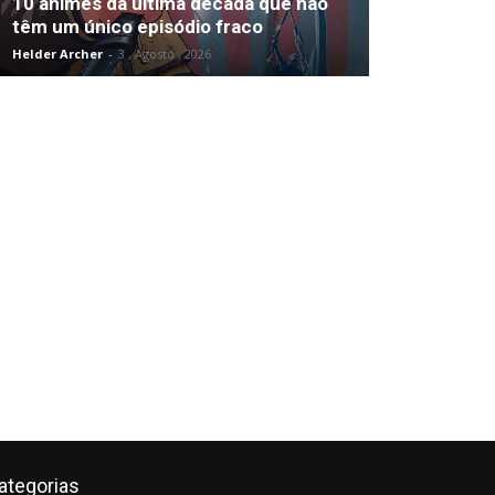
10 animes da última década que não
têm um único episódio fraco
Helder Archer
-
3 , Agosto , 2026
ategorias