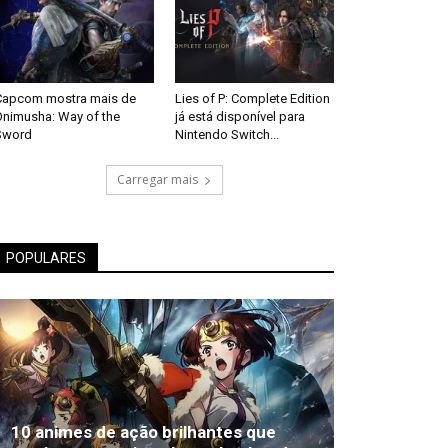
Capcom mostra mais de
Lies of P: Complete Edition
Onimusha: Way of the
já está disponível para
Sword
Nintendo Switch...
Carregar mais
POPULARES
10 animes de ação brilhantes que