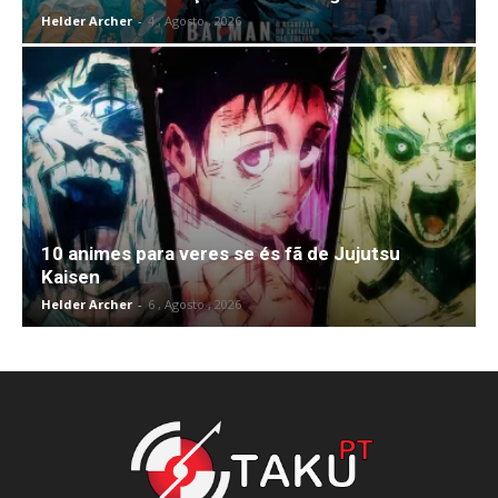
Helder Archer
-
4 , Agosto , 2026
10 animes para veres se és fã de Jujutsu
Kaisen
Helder Archer
-
6 , Agosto , 2026