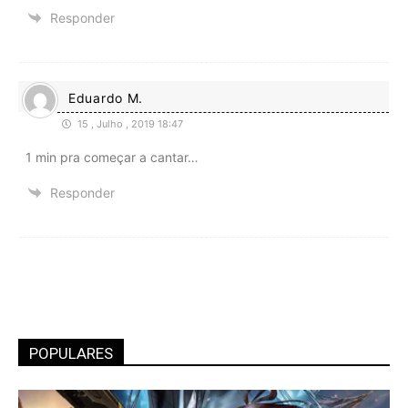
Responder
Eduardo M.
15 , Julho , 2019 18:47
1 min pra começar a cantar…
Responder
POPULARES