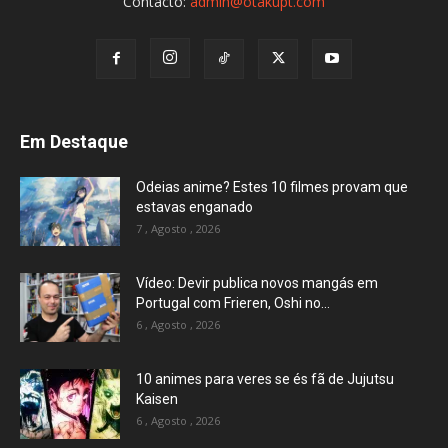
Contacto:
admin@otakupt.com
Em Destaque
Odeias anime? Estes 10 filmes provam que
estavas enganado
7 , Agosto , 2026
Vídeo: Devir publica novos mangás em
Portugal com Frieren, Oshi no...
6 , Agosto , 2026
10 animes para veres se és fã de Jujutsu
Kaisen
6 , Agosto , 2026