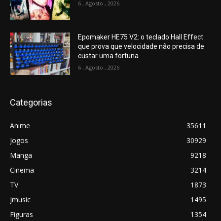
6 , Agosto , 2026
Epomaker HE75 V2: o teclado Hall Effect
que prova que velocidade não precisa de
custar uma fortuna
6 , Agosto , 2026
Categorias
Anime
35611
Jogos
30929
Manga
9218
Cinema
3214
TV
1873
Jmusic
1495
Figuras
1354