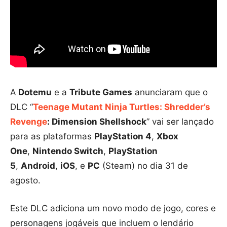
A
Dotemu
e a
Tribute Games
anunciaram que o
DLC “
Teenage Mutant Ninja Turtles: Shredder’s
Revenge
: Dimension Shellshock
” vai ser lançado
para as plataformas
PlayStation 4
,
Xbox
One
,
Nintendo Switch
,
PlayStation
5
,
Android
,
iOS
, e
PC
(Steam) no dia 31 de
agosto.
Este DLC adiciona um novo modo de jogo, cores e
personagens jogáveis que incluem o lendário