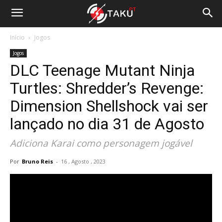
Início
Jogos
Jogos
DLC Teenage Mutant Ninja
Turtles: Shredder’s Revenge:
Dimension Shellshock vai ser
lançado no dia 31 de Agosto
Adiciona Karai como personagem jogável
Por
Bruno Reis
-
16 , Agosto , 2023