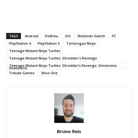
TAGS
Android
DotEmu
iOS
Nintendo Switch
PC
PlayStation 4
PlayStation 5
Tartarugas Ninja
Teenage Mutant Ninja Turtles
Teenage Mutant Ninja Turtles: Shredder's Revenge
Teenage Mutant Ninja Turtles: Shredder’s Revenge: Dimension
Shellshock
Tribute Games
Xbox One
Bruno Reis