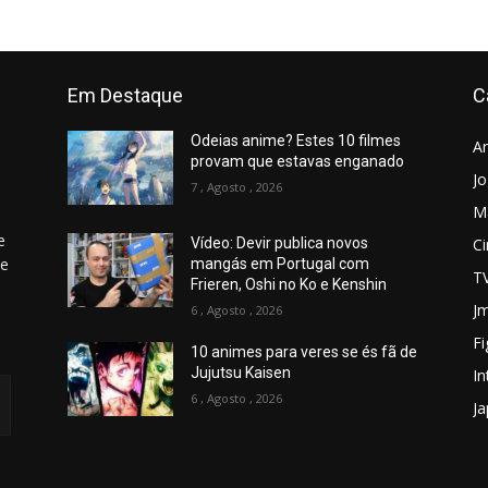
Em Destaque
C
Odeias anime? Estes 10 filmes
A
provam que estavas enganado
J
7 , Agosto , 2026
M
e
C
Vídeo: Devir publica novos
 e
mangás em Portugal com
T
Frieren, Oshi no Ko e Kenshin
Jm
6 , Agosto , 2026
Fi
10 animes para veres se és fã de
Jujutsu Kaisen
In
6 , Agosto , 2026
J