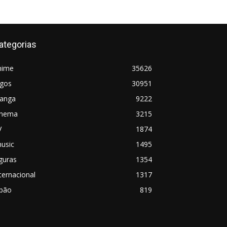
ategorias
nime
35626
ogos
30951
anga
9222
inema
3215
V
1874
usic
1495
guras
1354
ternacional
1317
apão
819