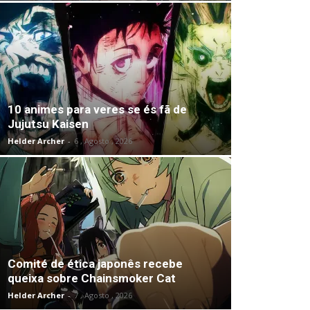
10 animes para veres se és fã de
Jujutsu Kaisen
Helder Archer
-
6 , Agosto , 2026
Comité de ética japonês recebe
queixa sobre Chainsmoker Cat
Helder Archer
-
7 , Agosto , 2026