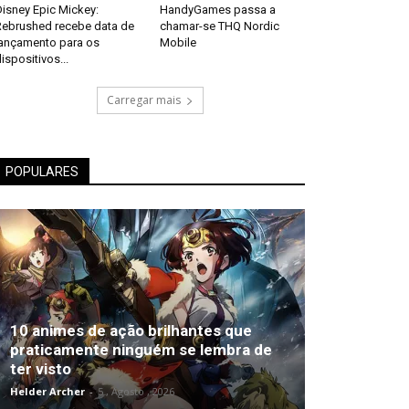
isney Epic Mickey:
HandyGames passa a
Rebrushed recebe data de
chamar-se THQ Nordic
lançamento para os
Mobile
ispositivos...
Carregar mais
POPULARES
10 animes de ação brilhantes que
praticamente ninguém se lembra de
ter visto
Helder Archer
-
5 , Agosto , 2026