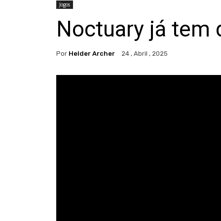
Jogos
Noctuary já tem
Por
Helder Archer
24 , Abril , 2025