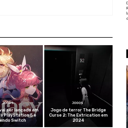
D
d
JOGOS
JOGOS
vai ser lançado em
Jogo de terror The Bridge
a PlayStation 5 e
Curse 2: The Extrication em
tendo Switch
2024