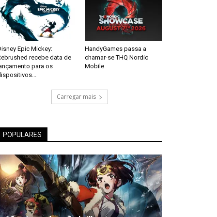
isney Epic Mickey:
HandyGames passa a
Rebrushed recebe data de
chamar-se THQ Nordic
lançamento para os
Mobile
ispositivos...
Carregar mais
POPULARES