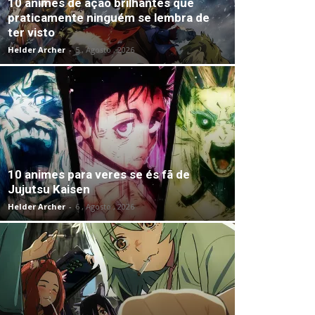
10 animes de ação brilhantes que
praticamente ninguém se lembra de
ter visto
Helder Archer
-
5 , Agosto , 2026
10 animes para veres se és fã de
Jujutsu Kaisen
Helder Archer
-
6 , Agosto , 2026