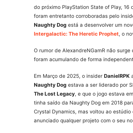
do próximo PlayStation State of Play, 16 
foram entretanto corroboradas pelo insi
Naughty Dog
está a desenvolver um nov
Intergalactic: The Heretic Prophet
, o no
O rumor de AlexandreNGamR não surge do
foram acumulando de forma independent
Em Março de 2025, o insider
DanielRPK
a
Naughty Dog
estava a ser liderado por S
The Lost Legacy
, e que o jogo estava e
tinha saído da Naughty Dog em 2018 para
Crystal Dynamics, mas voltou ao estúdio 
anunciado qualquer projeto com o seu n