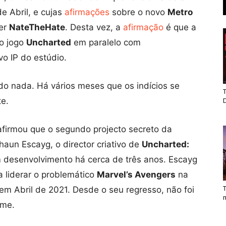
de Abril, e cujas
afirmações
sobre o novo
Metro
der
NateTheHate
. Desta vez, a
afirmação
é que a
o jogo
Uncharted
em paralelo com
vo IP do estúdio.
 nada. Há vários meses que os indícios se
T
e.
firmou que o segundo projecto secreto da
haun Escayg, o director criativo de
Uncharted:
m desenvolvimento há cerca de três anos. Escayg
 liderar o problemático
Marvel’s Avengers
na
em Abril de 2021. Desde o seu regresso, não foi
T
ome.