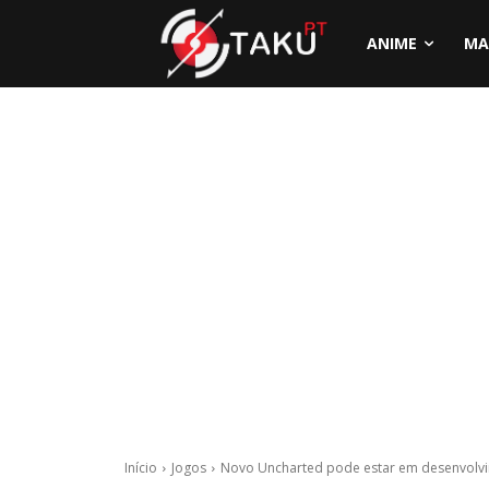
ANIME
MA
Início
Jogos
Novo Uncharted pode estar em desenvolv