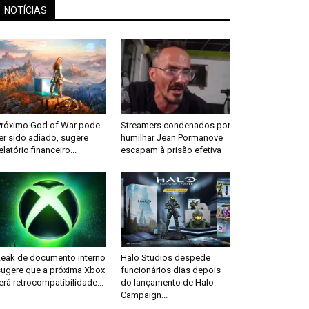
NOTÍCIAS
Próximo God of War pode
Streamers condenados por
er sido adiado, sugere
humilhar Jean Pormanove
elatório financeiro...
escapam à prisão efetiva
Leak de documento interno
Halo Studios despede
sugere que a próxima Xbox
funcionários dias depois
erá retrocompatibilidade...
do lançamento de Halo:
Campaign...