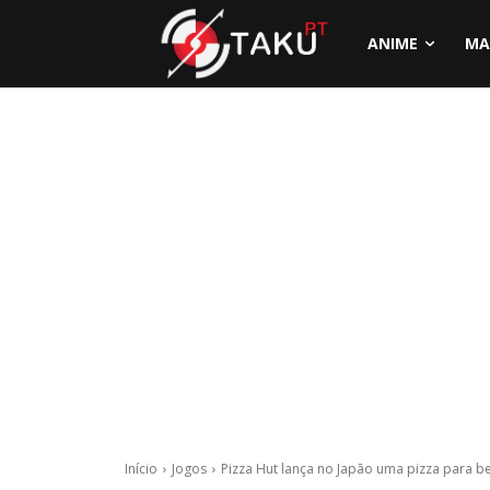
ANIME
MA
Início
Jogos
Pizza Hut lança no Japão uma pizza para be