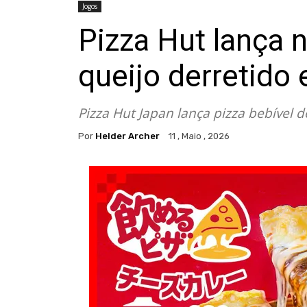
Jogos
Pizza Hut lança 
queijo derretido e
Pizza Hut Japan lança pizza bebível d
Por
Helder Archer
11 , Maio , 2026