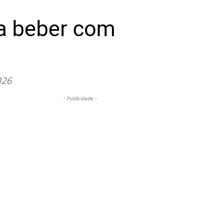
ra beber com
026
- Publicidade -