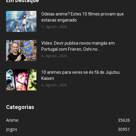
Em Destaque
Odeias anime? Estes 10 filmes provam que
estavas enganado
7 , Agosto , 2026
Vídeo: Devir publica novos mangás em
Portugal com Frieren, Oshi no...
6 , Agosto , 2026
10 animes para veres se és fã de Jujutsu
Kaisen
6 , Agosto , 2026
Categorias
Anime
35626
Jogos
30951