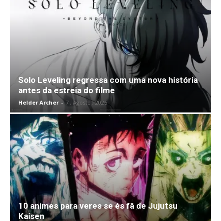
Solo Leveling regressa com uma nova história
antes da estreia do filme
Helder Archer
-
7 , Agosto , 2026
10 animes para veres se és fã de Jujutsu
Kaisen