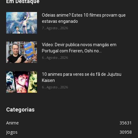
Em Destaque
Odeias anime? Estes 10 filmes provam que
estavas enganado
7 , Agosto , 2026
Vídeo: Devir publica novos mangás em
Portugal com Frieren, Oshi no...
6 , Agosto , 2026
10 animes para veres se és fã de Jujutsu
Kaisen
6 , Agosto , 2026
Categorias
Anime
35631
Jogos
30958