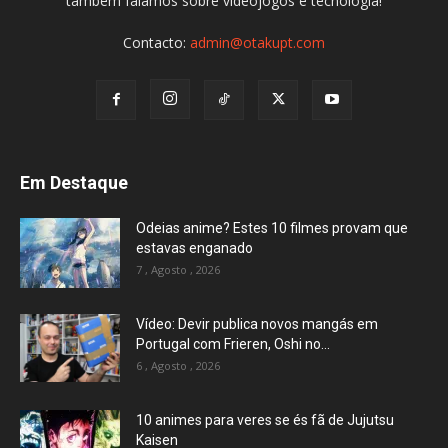
também falamos sobre videojogos e tecnologia!
Contacto:
admin@otakupt.com
Em Destaque
Odeias anime? Estes 10 filmes provam que
estavas enganado
7 , Agosto , 2026
Vídeo: Devir publica novos mangás em
Portugal com Frieren, Oshi no...
6 , Agosto , 2026
10 animes para veres se és fã de Jujutsu
Kaisen