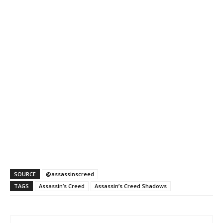
SOURCE
@assassinscreed
TAGS
Assassin’s Creed
Assassin’s Creed Shadows