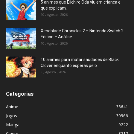
5 animes que Eiichiro Oda viu em criança e
que explicam...
10 , Agosto , 2026
Xenoblade Chronicles 2 – Nintendo Switch 2
Edition – Análise
10 , Agosto , 2026
10 animes para matar saudades de Black
Clover enquanto esperas pelo...
9 , Agosto , 2026
Categorias
Anime
35641
Jogos
30966
Manga
9222
Cinema
3217