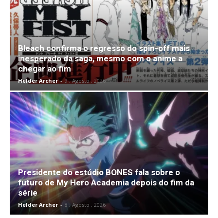
Bleach confirma o regresso do spin-off mais
inesperado da saga, mesmo com o anime a
chegar ao fim
Helder Archer
-
9 , Agosto , 2026
Presidente do estúdio BONES fala sobre o
futuro de My Hero Academia depois do fim da
série
Helder Archer
-
8 , Agosto , 2026