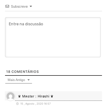
Subscreve
18
COMENTÁRIOS
Mais Antigo
♛ Mคster : Hirøshi ♛
15 , Agosto , 2020 16:57