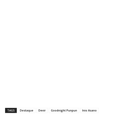
TAGS
Destaque
Devir
Goodnight Punpun
Inio Asano