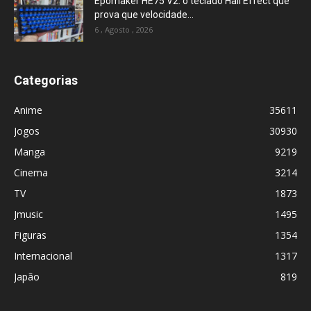
Epomaker HE75 V2: o teclado Hall Effect que
prova que velocidade...
6 , Agosto , 2026
Categorias
Anime
35611
Jogos
30930
Manga
9219
Cinema
3214
TV
1873
Jmusic
1495
Figuras
1354
Internacional
1317
Japão
819