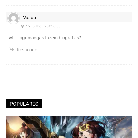
Vasco
15 , Julho , 2019 0:55
wtf… agr mangas fazem biografias?
Responder
POPULARES