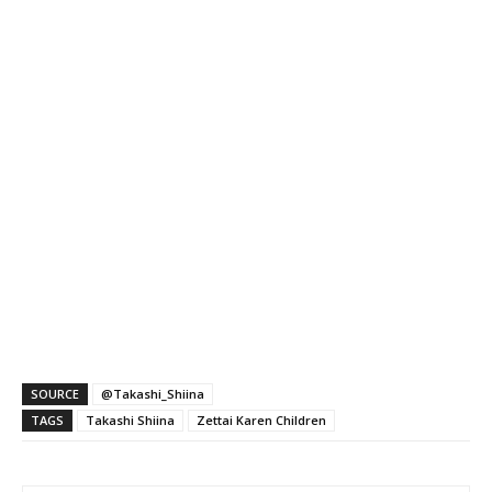
SOURCE
@Takashi_Shiina
TAGS
Takashi Shiina
Zettai Karen Children