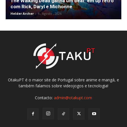
The Walking Dead ganha um beat ‘em up retro
com Rick, Daryl e Michonne
Helder Archer
-
4 , Agosto , 2026
OtakuPT é o maior site de Portugal sobre anime e mangá, e
também falamos sobre videojogos e tecnologia!
Contacto:
admin@otakupt.com