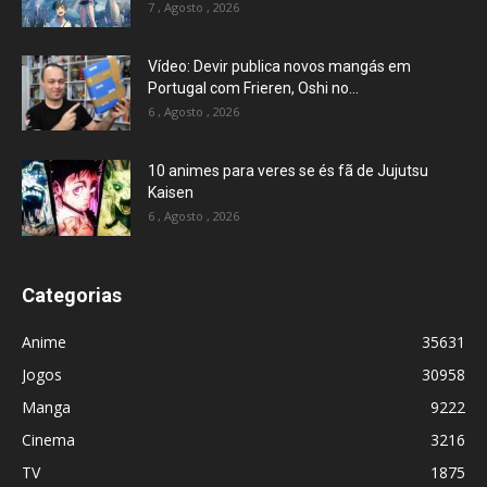
7 , Agosto , 2026
Vídeo: Devir publica novos mangás em
Portugal com Frieren, Oshi no...
6 , Agosto , 2026
10 animes para veres se és fã de Jujutsu
Kaisen
6 , Agosto , 2026
Categorias
Anime
35631
Jogos
30958
Manga
9222
Cinema
3216
TV
1875