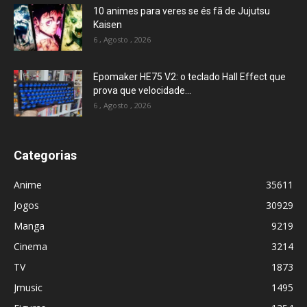
10 animes para veres se és fã de Jujutsu
Kaisen
6 , Agosto , 2026
Epomaker HE75 V2: o teclado Hall Effect que
prova que velocidade...
6 , Agosto , 2026
Categorias
Anime
35611
Jogos
30929
Manga
9219
Cinema
3214
TV
1873
Jmusic
1495