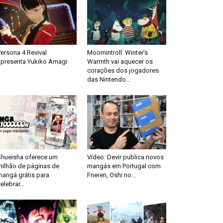
ersona 4 Revival
Moomintroll: Winter’s
apresenta Yukiko Amagi
Warmth vai aquecer os
corações dos jogadores
das Nintendo...
Shueisha oferece um
Vídeo: Devir publica novos
milhão de páginas de
mangás em Portugal com
mangá grátis para
Frieren, Oshi no...
elebrar...