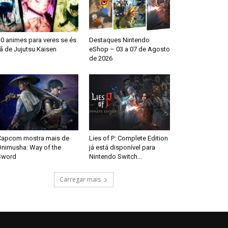
0 animes para veres se és
Destaques Nintendo
ã de Jujutsu Kaisen
eShop – 03 a 07 de Agosto
de 2026
Capcom mostra mais de
Lies of P: Complete Edition
Onimusha: Way of the
já está disponível para
Sword
Nintendo Switch...
Carregar mais