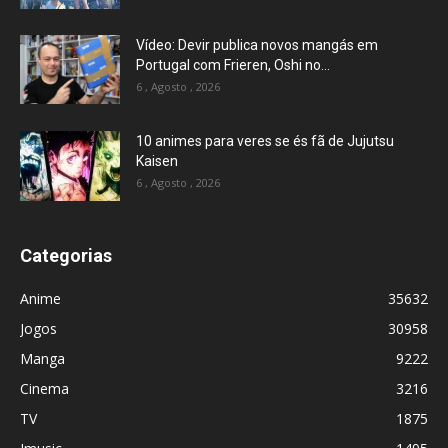
Vídeo: Devir publica novos mangás em
Portugal com Frieren, Oshi no...
6 , Agosto , 2026
10 animes para veres se és fã de Jujutsu
Kaisen
6 , Agosto , 2026
Categorias
Anime
35632
Jogos
30958
Manga
9222
Cinema
3216
TV
1875