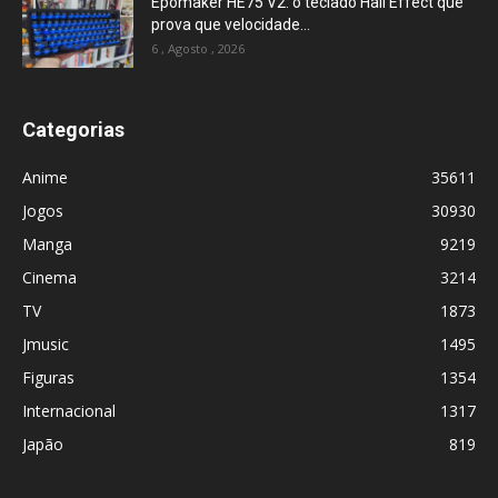
Epomaker HE75 V2: o teclado Hall Effect que
prova que velocidade...
6 , Agosto , 2026
Categorias
Anime
35611
Jogos
30930
Manga
9219
Cinema
3214
TV
1873
Jmusic
1495
Figuras
1354
Internacional
1317
Japão
819