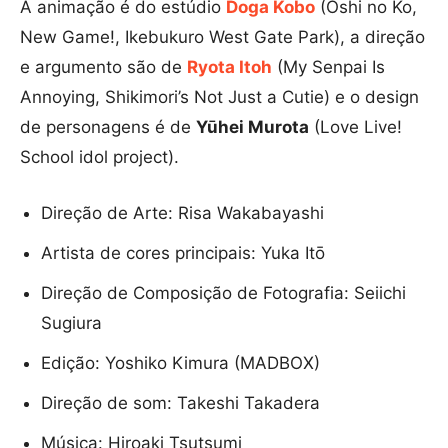
A animação é do estúdio
Doga Kobo
(Oshi no Ko,
New Game!, Ikebukuro West Gate Park), a direção
e argumento são de
Ryota Itoh
(My Senpai Is
Annoying, Shikimori’s Not Just a Cutie) e o design
de personagens é de
Yūhei Murota
(Love Live!
School idol project).
Direção de Arte: Risa Wakabayashi
Artista de cores principais: Yuka Itō
Direção de Composição de Fotografia: Seiichi
Sugiura
Edição: Yoshiko Kimura (MADBOX)
Direção de som: Takeshi Takadera
Música: Hiroaki Tsutsumi