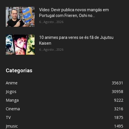
Vídeo: Devir publica novos mangás em
Portugal com Frieren, Oshi no...
6 , Agosto , 2026
10 animes para veres se és fã de Jujutsu
Kaisen
6 , Agosto , 2026
Categorias
Anime
35631
Jogos
30958
Manga
9222
Cinema
3216
TV
1875
Jmusic
1495