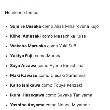
No elenco temos:
Sumire Uesaka
como Alisa Mihairovuna Kujō
Kōhei Amasaki
como Masachika Kuse
Wakana Maruoka
como Yuki Suō
Yukiyo Fujii
como Marsha
Saya Aizawa
como Ayano Kimishima
Maki Kawase
como Chisaki Sarashina
Kaito Ishikawa
como Touya Kenzaki
Ikumi Hasegawa
como Sayaka Taniyama
Yoshino Aoyama
como Nonoa Miyamae