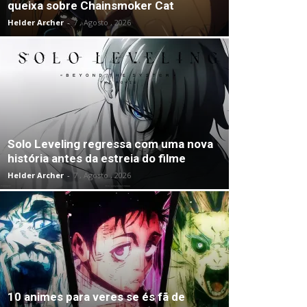
queixa sobre Chainsmoker Cat
Helder Archer
-
7 , Agosto , 2026
Solo Leveling regressa com uma nova
história antes da estreia do filme
Helder Archer
-
7 , Agosto , 2026
10 animes para veres se és fã de