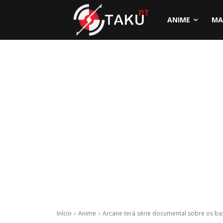
ANIME
MA
Início
Anime
Arcane terá série documental sobre os b