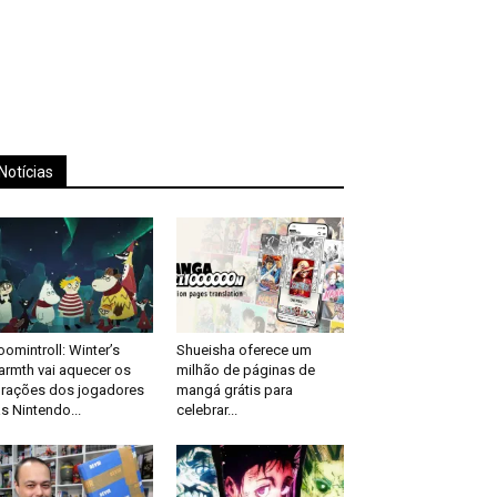
Notícias
omintroll: Winter’s
Shueisha oferece um
rmth vai aquecer os
milhão de páginas de
rações dos jogadores
mangá grátis para
s Nintendo...
celebrar...