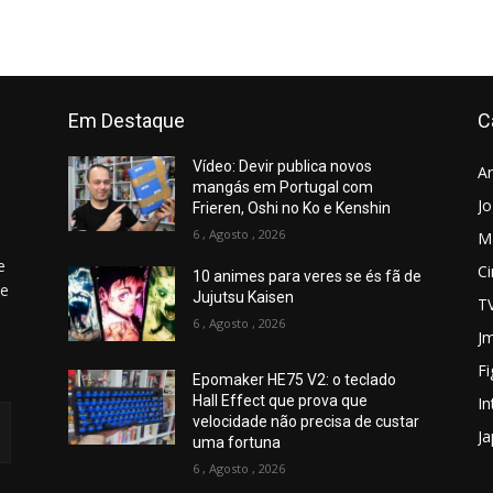
Em Destaque
C
Vídeo: Devir publica novos
A
mangás em Portugal com
J
Frieren, Oshi no Ko e Kenshin
6 , Agosto , 2026
M
e
C
10 animes para veres se és fã de
 e
Jujutsu Kaisen
T
6 , Agosto , 2026
Jm
Fi
Epomaker HE75 V2: o teclado
Hall Effect que prova que
In
velocidade não precisa de custar
J
uma fortuna
6 , Agosto , 2026