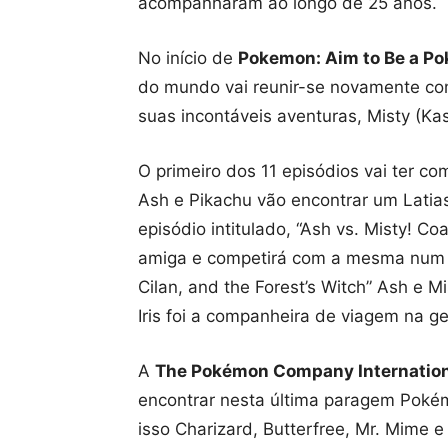
acompanharam ao longo de 25 anos.
No início de
Pokemon: Aim to Be a P
do mundo vai reunir-se novamente co
suas incontáveis aventuras, Misty (Ka
O primeiro dos 11 episódios vai ter c
Ash e Pikachu vão encontrar um Latia
episódio intitulado, “Ash vs. Misty! Co
amiga e competirá com a mesma num 
Cilan, and the Forest’s Witch” Ash e Mi
Iris foi a companheira de viagem na 
A
The Pokémon Company Internatio
encontrar nesta última paragem Pokém
isso Charizard, Butterfree, Mr. Mime