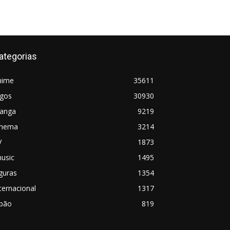
ategorias
nime
35611
ogos
30930
anga
9219
inema
3214
V
1873
usic
1495
guras
1354
ternacional
1317
apão
819