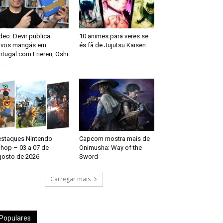
deo: Devir publica
10 animes para veres se
ovos mangás em
és fã de Jujutsu Kaisen
rtugal com Frieren, Oshi
...
staques Nintendo
Capcom mostra mais de
hop – 03 a 07 de
Onimusha: Way of the
osto de 2026
Sword
Carregar mais
Populares