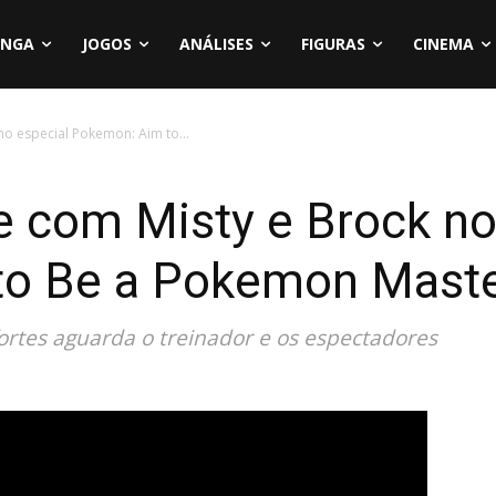
NGA
JOGOS
ANÁLISES
FIGURAS
CINEMA
no especial Pokemon: Aim to...
se com Misty e Brock no
to Be a Pokemon Mast
rtes aguarda o treinador e os espectadores