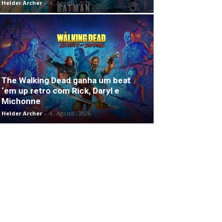
Helder Archer
-
4 , Agosto , 2026
The Walking Dead ganha um beat
‘em up retro com Rick, Daryl e
Michonne
Helder Archer
-
4 , Agosto , 2026