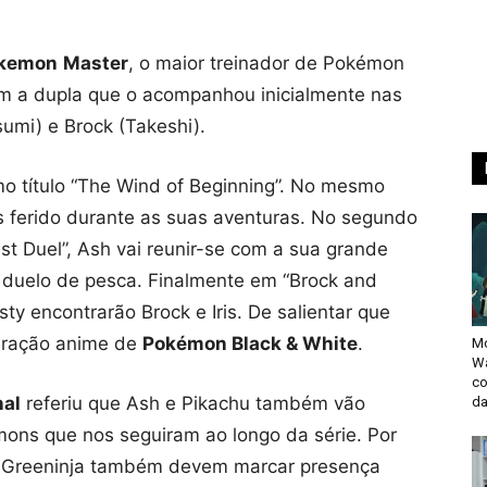
okemon
Master
, o maior treinador de Pokémon
m a dupla que o acompanhou inicialmente nas
sumi) e Brock (Takeshi).
omo título “The Wind of Beginning”. No mesmo
s ferido durante as suas aventuras. No segundo
ast Duel”, Ash vai reunir-se com a sua grande
duelo de pesca. Finalmente em “Brock and
sty encontrarão Brock e Iris. De salientar que
geração anime de
Pokémon Black & White
.
Mo
Wa
co
nal
referiu que Ash e Pikachu também vão
da
ons que nos seguiram ao longo da série. Por
 e Greeninja também devem marcar presença