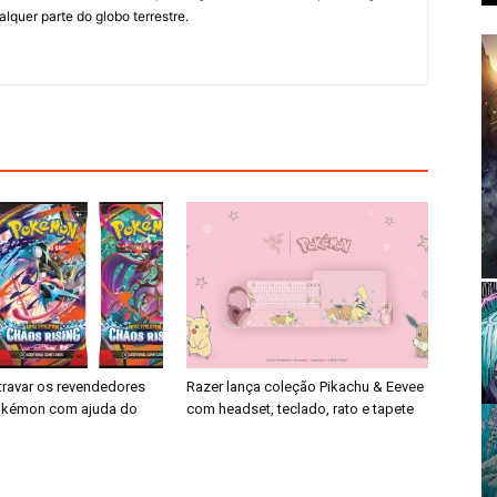
quer parte do globo terrestre.
travar os revendedores
Razer lança coleção Pikachu & Eevee
Pokémon com ajuda do
com headset, teclado, rato e tapete