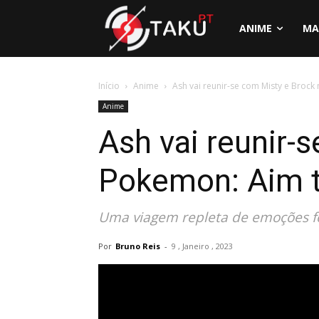
ANIME
MA
Início
Anime
Ash vai reunir-se com Misty e Brock 
Anime
Ash vai reunir-
Pokemon: Aim 
Uma viagem repleta de emoções fo
Por
Bruno Reis
-
9 , Janeiro , 2023