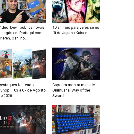
ídeo: Devir publica novos
10 animes para veres se és
mangás em Portugal com
fã de Jujutsu Kaisen
rieren, Oshi no...
Destaques Nintendo
Capcom mostra mais de
eShop – 03 a 07 de Agosto
Onimusha: Way of the
de 2026
Sword