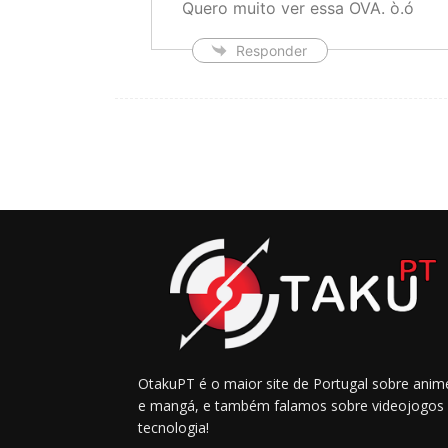
Quero muito ver essa OVA. ò.ó
Responder
OtakuPT é o maior site de Portugal sobre anim
e mangá, e também falamos sobre videojogos
tecnologia!