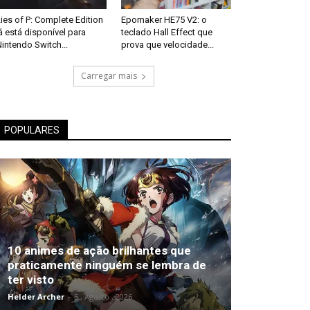
ies of P: Complete Edition
Epomaker HE75 V2: o
á está disponível para
teclado Hall Effect que
intendo Switch...
prova que velocidade...
Carregar mais
POPULARES
10 animes de ação brilhantes que
praticamente ninguém se lembra de
ter visto
Helder Archer
-
5 , Agosto , 2026