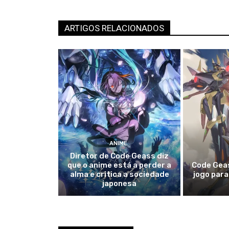
ARTIGOS RELACIONADOS
ANIME
Diretor de Code Geass diz
que o anime está a perder a
Code Geas
alma e critica a sociedade
jogo par
japonesa