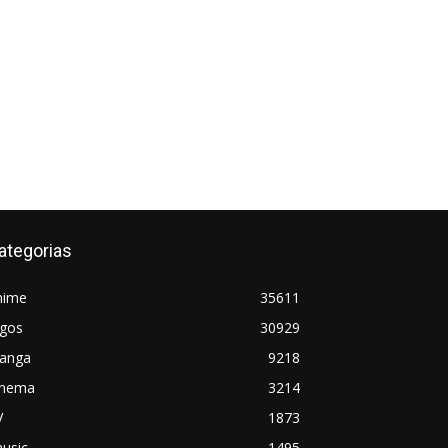
ategorias
nime
35611
ogos
30929
anga
9218
inema
3214
V
1873
usic
1495