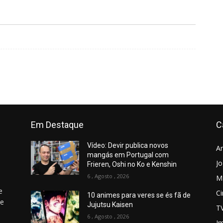
Em Destaque
C
Vídeo: Devir publica novos
A
mangás em Portugal com
J
Frieren, Oshi no Ko e Kenshin
6 , Agosto , 2026
M
e
C
10 animes para veres se és fã de
 e
Jujutsu Kaisen
T
6 , Agosto , 2026
Jm