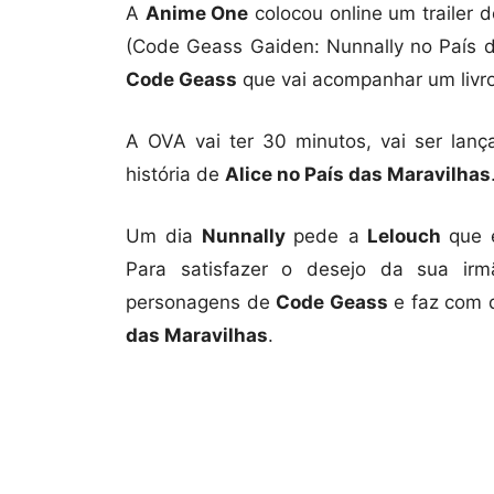
A
Anime One
colocou online um trailer 
(Code Geass Gaiden: Nunnally no País 
Code Geass
que vai acompanhar um livro
A OVA vai ter 30 minutos, vai ser lanç
história de
Alice no País das Maravilhas
Um dia
Nunnally
pede a
Lelouch
que 
Para satisfazer o desejo da sua ir
personagens de
Code Geass
e faz com q
das Maravilhas
.