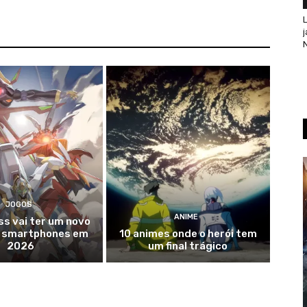
L
j
N
JOGOS
ANIME
s vai ter um novo
a smartphones em
10 animes onde o herói tem
2026
um final trágico