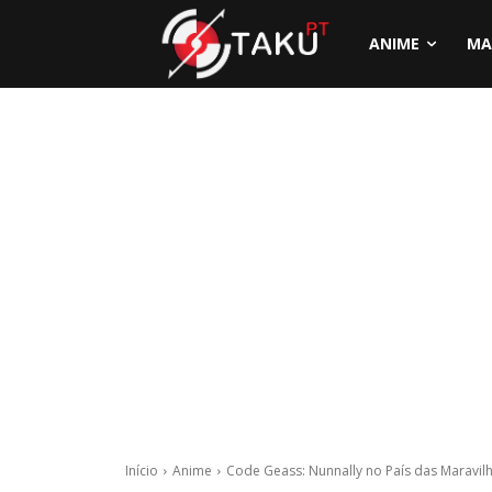
ANIME
MA
Início
Anime
Code Geass: Nunnally no País das Maravilha