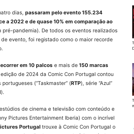
atro dias,
passaram pelo evento 155.234
ce a 2022 e de quase 10% em comparação ao
m pré-pandemia). De todos os eventos realizados
 de evento, foi registado como o maior recorde
T
o.
ecorrer em 10 palcos
e mais de
150 marcas
 a edição de 2024 da Comic Con Portugal contou
s portugueses (“Taskmaster” (
RTP
), série “Azul”
I
).
T
stúdios de cinema e televisão com conteúdo e
ny Pictures Entertainment Iberia) com o incrível
ictures Portugal
trouxe à Comic Con Portugal o