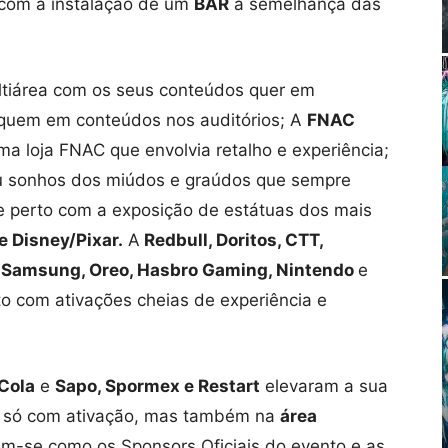
 com a instalação de um
BAR
à semelhança das
iárea com os seus conteúdos quer em
 quem em conteúdos nos auditórios; A
FNAC
a loja FNAC que envolvia retalho e experiência;
u sonhos dos miúdos e graúdos que sempre
e perto com a exposição de estátuas dos mais
e Disney/Pixar.
A
Redbull, Doritos, CTT,
, Samsung, Oreo, Hasbro Gaming, Nintendo
e
o com ativações cheias de experiência e
-Cola
e
Sapo, Spormex e Restart
elevaram a sua
o só com ativação, mas também na
área
ram-se como os Sponsors Oficiais do evento e as