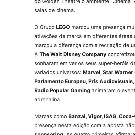
do Golden Theatre o ambiente “Cinema”
salas de cinema.
O Grupo
LEGO
marcou uma presença mult
ativações de marca em diferentes áreas
marcou a diferença com a recriação de um
A
The Walt Disney Company
concretizo
sonharam em ver os seus super-heróis d
variados universos:
Marvel, Star Warner 
Parlamento Europeu, Pris Audiovisuais
Radio Popular Gaming
animaram o event
adrenalina.
Marcas como
Banzai, Vigor, ISAG, Coca
presença nesta edição com a aposta nã
sponsoring
. As quatro primeiras afirma