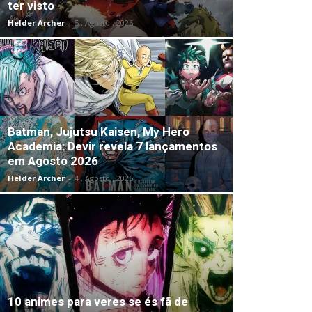
ter visto
Helder Archer
-
5 , Agosto , 2026
Batman, Jujutsu Kaisen, My Hero
Academia: Devir revela 7 lançamentos
em Agosto 2026
Helder Archer
-
4 , Agosto , 2026
10 animes para veres se és fã de