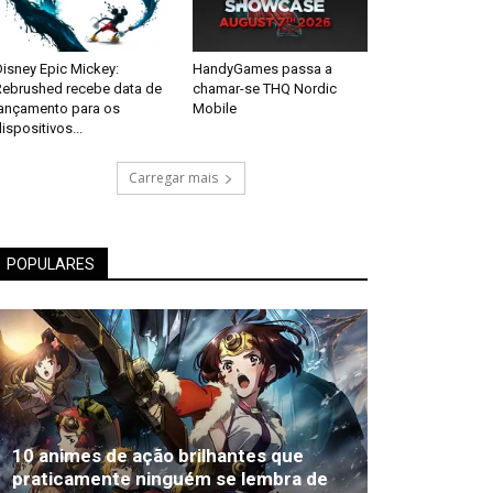
isney Epic Mickey:
HandyGames passa a
Rebrushed recebe data de
chamar-se THQ Nordic
lançamento para os
Mobile
ispositivos...
Carregar mais
POPULARES
10 animes de ação brilhantes que
praticamente ninguém se lembra de