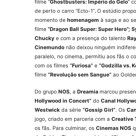
filme “
Ghostbusters: Império do Gelo
” c
de perto o carro “Ecto-1”
.
O estúdio prop
momento de
homenagem
à saga e ao se
filme
“Dragon Ball Super: Super Hero”;
S
Chucky
e com a presença do talento
Ra
Cinemundo
não deixou ninguém indifere
paralelo, no cinema, permitiu aos fãs o 
com os filmes
“Furiosa”
e
“Godzilla vs. 
filme
“Revolução sem Sangue”
ao Golden
Do grupo
NOS
, a
Dreamia
marcou presen
Hollywood in Concert”
do
Canal Hollyw
Westwick
da série
“Gossip Girl”
. Os
Can
jogo, criado em parceria com a
Creative 
os fãs. Para culminar, os
Cinemas NOS
q