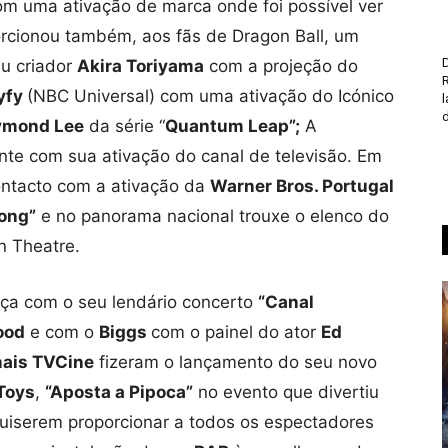
om uma ativação de marca onde foi possível ver
orcionou também, aos fãs de Dragon Ball, um
D
u criador
Akira Toriyama
com a projeção do
yfy
(NBC Universal) com uma ativação do Icónico
d
ymond Lee
da série “
Quantum Leap”;
A
nte com sua ativação do canal de televisão. Em
contacto com a ativação da
Warner Bros. Portugal
Kong”
e no panorama nacional trouxe o elenco do
 Theatre.
ça com o seu lendário concerto
“Canal
ood
e com o
Biggs
com o painel do ator
Ed
ais TVCine
fizeram o lançamento do seu novo
Toys
,
“Aposta a Pipoca”
no evento que divertiu
uiserem proporcionar a todos os espectadores