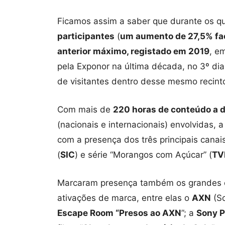
Ficamos assim a saber que durante os qu
participantes
(
um aumento de 27,5% fa
anterior máximo, registado em 2019
, e
pela Exponor na última década, no 3º dia
de visitantes dentro desse mesmo recint
Com mais de
220 horas de conteúdo a d
(nacionais e internacionais) envolvidas,
com a presença dos três principais canai
(
SIC
) e série “Morangos com Açúcar” (
TV
Marcaram presença também os grandes e
ativações de marca, entre elas o
AXN
(So
Escape Room “Presos ao AXN
”; a
Sony P