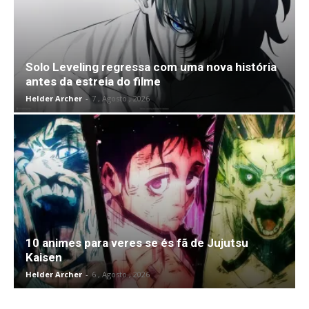
Solo Leveling regressa com uma nova história
antes da estreia do filme
Helder Archer
-
7 , Agosto , 2026
10 animes para veres se és fã de Jujutsu
Kaisen
Helder Archer
-
6 , Agosto , 2026