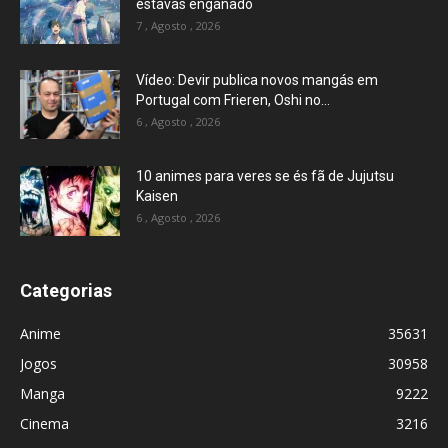
estavas enganado
7 , Agosto , 2026
Vídeo: Devir publica novos mangás em
Portugal com Frieren, Oshi no...
6 , Agosto , 2026
10 animes para veres se és fã de Jujutsu
Kaisen
6 , Agosto , 2026
Categorias
Anime
35631
Jogos
30958
Manga
9222
Cinema
3216