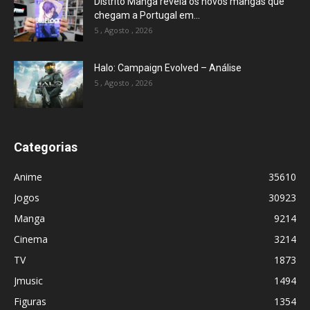
Distrito Manga revela os novos mangás que
chegam a Portugal em...
5 , Agosto , 2026
Halo: Campaign Evolved – Análise
5 , Agosto , 2026
Categorias
Anime
35610
Jogos
30923
Manga
9214
Cinema
3214
TV
1873
Jmusic
1494
Figuras
1354