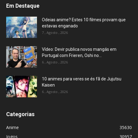
Em Destaque
Odeias anime? Estes 10 filmes provam que
estavas enganado
7 , Agosto , 2026
Vídeo: Devir publica novos mangás em
Portugal com Frieren, Oshi no...
6 , Agosto , 2026
10 animes para veres se és fã de Jujutsu
Kaisen
6 , Agosto , 2026
Categorias
Anime
35630
Jogos
30957