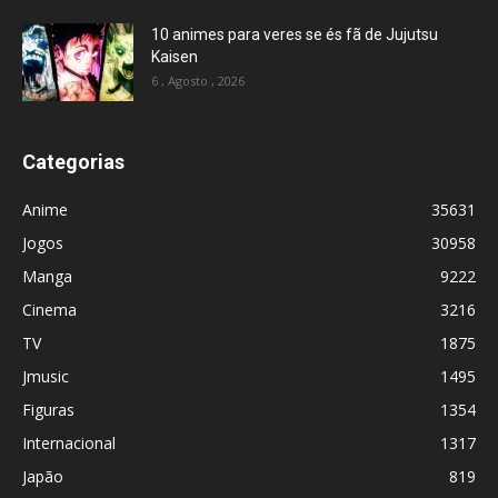
10 animes para veres se és fã de Jujutsu
Kaisen
6 , Agosto , 2026
Categorias
Anime
35631
Jogos
30958
Manga
9222
Cinema
3216
TV
1875
Jmusic
1495
Figuras
1354
Internacional
1317
Japão
819