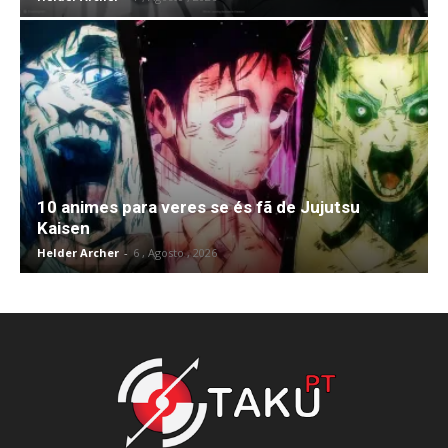
10 animes para veres se és fã de Jujutsu
Kaisen
Helder Archer
-
6 , Agosto , 2026