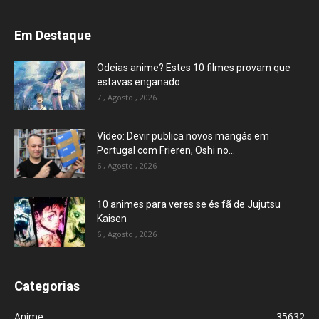
Em Destaque
Odeias anime? Estes 10 filmes provam que
estavas enganado
7 , Agosto , 2026
Vídeo: Devir publica novos mangás em
Portugal com Frieren, Oshi no...
6 , Agosto , 2026
10 animes para veres se és fã de Jujutsu
Kaisen
6 , Agosto , 2026
Categorias
Anime
35632